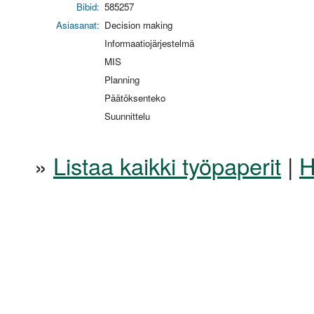
Bibid:
585257
Asiasanat:
Decision making
Informaatiojärjestelmä
MIS
Planning
Päätöksenteko
Suunnittelu
»
Listaa kaikki työpaperit
|
H