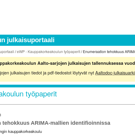
 julkaisuportaali
uportaali
/
eWP - Kauppakorkeakoulun työpaperit
/ Enumeraation tehokkuus ARIMA-
ppakorkeakoulun Aalto-sarjojen julkaisujen tallennuksessa vuod
en julkaisujen tiedot ja pdf-tiedostot löytyvät nyt
Aaltodoc-julkaisuarki
koulun työpaperit
n
 tehokkuus ARIMA-mallien identifioinnissa
ingin kauppakorkeakoulu