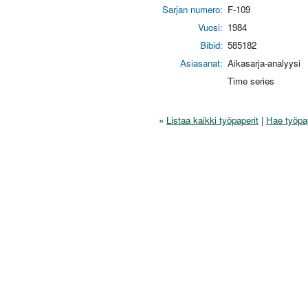
Sarjan numero:
F-109
Vuosi:
1984
Bibid:
585182
Asiasanat:
Aikasarja-analyysi
Time series
»
Listaa kaikki työpaperit
|
Hae työpa