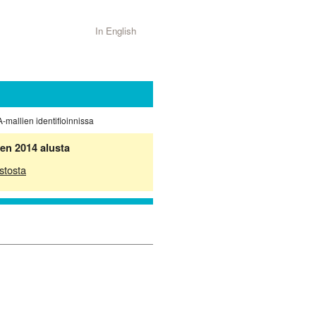
In English
mallien identifioinnissa
en 2014 alusta
stosta