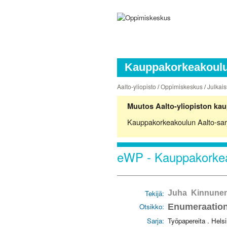
Kauppakorkeakoulun
Aalto-yliopisto
/
Oppimiskeskus
/
Julkais
Muutos Aalto-yliopiston kau
Kauppakorkeakoulun Aalto-sarjoj
eWP - Kauppakorkea
Tekijä:
Juha Kinnune
Otsikko:
Enumeraation
Sarja:
Työpapereita . Hels