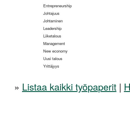
Entrepreneurship
Johtajuus
Johtaminen
Leadership
Liiketalous
Management
New economy
Uusi talous
Yrittäjyys
»
Listaa kaikki työpaperit
|
H