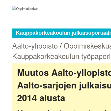
Kauppakorkeakoulun julkaisuportaali
Aalto-yliopisto
/
Oppimiskesku
Kauppakorkeakoulun työpaperi
Muutos Aalto-yliopis
Aalto-sarjojen julkai
2014 alusta