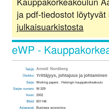
Kauppakorkeakoulun Aalt
ja pdf-tiedostot löytyvät
julkaisuarkistosta
eWP - Kauppakorkea
Tekijä:
Anneli Nordberg
Otsikko:
Yrittäjyys, johtajuus ja johtaminen
Sarja:
Working papers . Helsingin kauppakorkeakoulu
Sarjan numero:
W-329
Vuosi:
2002
Bibid:
601146
Asiasanat:
Business economics