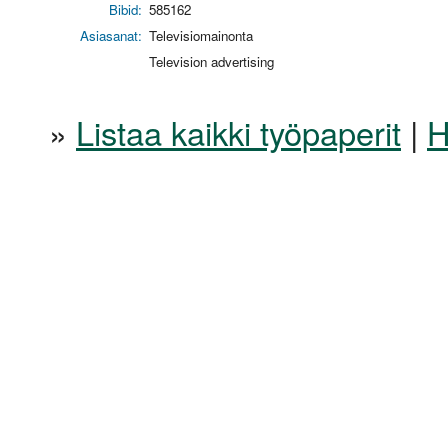
Bibid:
585162
Asiasanat:
Televisiomainonta
Television advertising
»
Listaa kaikki työpaperit
|
H