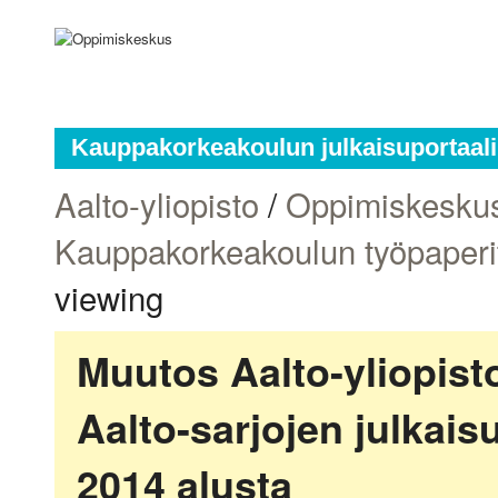
Kauppakorkeakoulun julkaisuportaali
Aalto-yliopisto
/
Oppimiskesku
Kauppakorkeakoulun työpaperi
viewing
Muutos Aalto-yliopis
Aalto-sarjojen julkai
2014 alusta