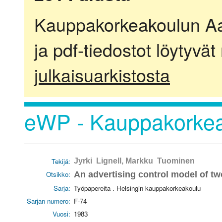
Kauppakorkeakoulun Aalt
ja pdf-tiedostot löytyvät
julkaisuarkistosta
eWP - Kauppakorkea
Tekijä:
Jyrki Lignell, Markku Tuominen
Otsikko:
An advertising control model of tw
Sarja:
Työpapereita . Helsingin kauppakorkeakoulu
Sarjan numero:
F-74
Vuosi:
1983