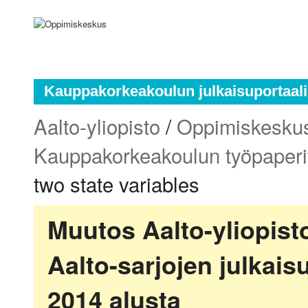
Kauppakorkeakoulun julkaisuportaali
Aalto-yliopisto
/
Oppimiskesku
Kauppakorkeakoulun työpaperi
two state variables
Muutos Aalto-yliopis
Aalto-sarjojen julkai
2014 alusta