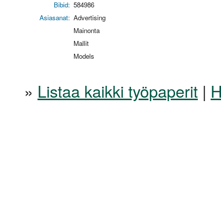
Bibid:
584986
Asiasanat:
Advertising
Mainonta
Mallit
Models
»
Listaa kaikki työpaperit
|
H