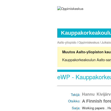
Kauppakorkeakoulun
Aalto-yliopisto
/
Oppimiskeskus
/
Julkais
Muutos Aalto-yliopiston kau
Kauppakorkeakoulun Aalto-sarjoj
eWP - Kauppakorkea
Tekijä:
Hannu Kivijärv
Otsikko:
A Finnish for
Sarja:
Working papers . H