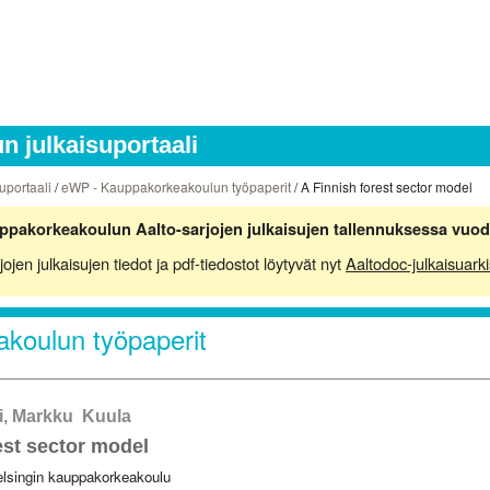
 julkaisuportaali
uportaali
/
eWP - Kauppakorkeakoulun työpaperit
/ A Finnish forest sector model
ppakorkeakoulun Aalto-sarjojen julkaisujen tallennuksessa vuod
en julkaisujen tiedot ja pdf-tiedostot löytyvät nyt
Aaltodoc-julkaisuarki
koulun työpaperit
i, Markku Kuula
est sector model
elsingin kauppakorkeakoulu