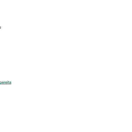
s
pereita