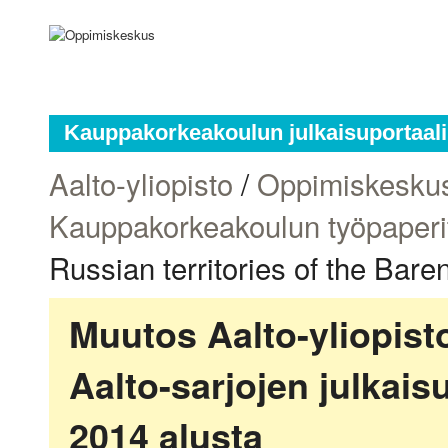
Kauppakorkeakoulun julkaisuportaali
Aalto-yliopisto
/
Oppimiskesku
Kauppakorkeakoulun työpaperi
Russian territories of the Bare
Muutos Aalto-yliopis
Aalto-sarjojen julkai
2014 alusta