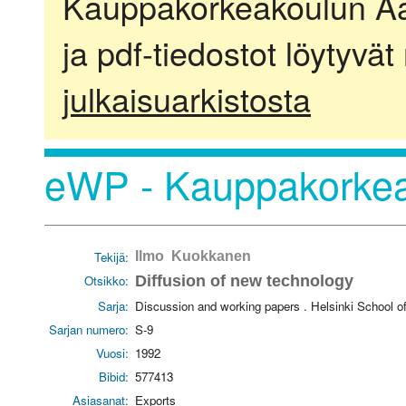
Kauppakorkeakoulun Aalt
ja pdf-tiedostot löytyvät
julkaisuarkistosta
eWP - Kauppakorkea
Tekijä:
Ilmo Kuokkanen
Otsikko:
Diffusion of new technology
Sarja:
Discussion and working papers . Helsinki School 
Sarjan numero:
S-9
Vuosi:
1992
Bibid:
577413
Asiasanat:
Exports