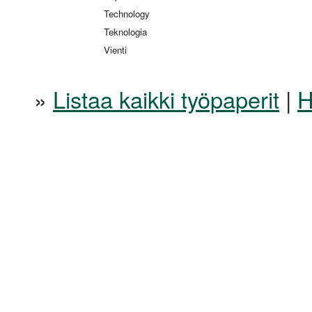
Technology
Teknologia
Vienti
»
Listaa kaikki työpaperit
|
H