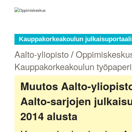
Kauppakorkeakoulun julkaisuportaali
Aalto-yliopisto
/
Oppimiskesku
Kauppakorkeakoulun työpaperi
Muutos Aalto-yliopis
Aalto-sarjojen julkai
2014 alusta