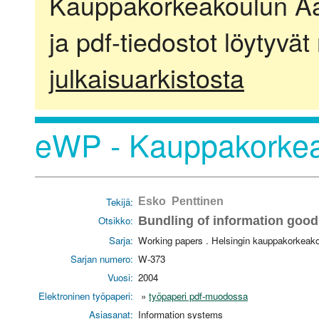
Kauppakorkeakoulun Aalt
ja pdf-tiedostot löytyvät
julkaisuarkistosta
eWP - Kauppakorkea
Tekijä:
Esko Penttinen
Otsikko:
Bundling of information good
Sarja:
Working papers . Helsingin kauppakorkeako
Sarjan numero:
W-373
Vuosi:
2004
Elektroninen työpaperi:
»
työpaperi pdf-muodossa
Asiasanat:
Information systems