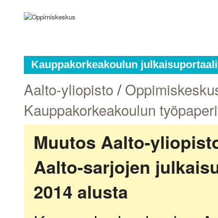
Kauppakorkeakoulun julkaisuportaali
Aalto-yliopisto
/
Oppimiskesku
Kauppakorkeakoulun työpaperi
Muutos Aalto-yliopis
Aalto-sarjojen julkai
2014 alusta