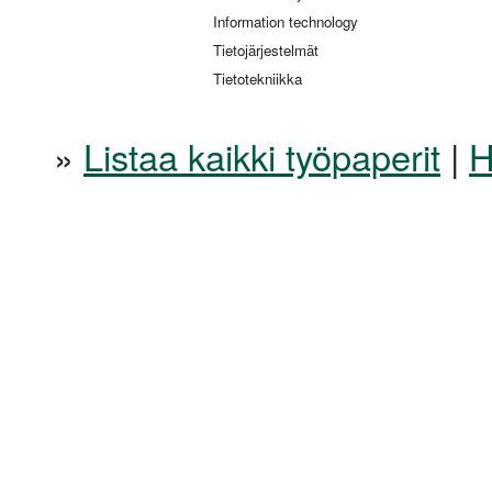
Information technology
Tietojärjestelmät
Tietotekniikka
»
Listaa kaikki työpaperit
|
H