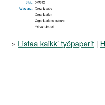
Bibid:
579812
Asiasanat:
Organisaatio
Organization
Organizational culture
Yrityskulttuuri
»
Listaa kaikki työpaperit
|
H