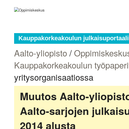
Kauppakorkeakoulun julkaisuportaali
Aalto-yliopisto
/
Oppimiskesku
Kauppakorkeakoulun työpaperi
yritysorganisaatiossa
Muutos Aalto-yliopis
Aalto-sarjojen julkai
2014 alusta