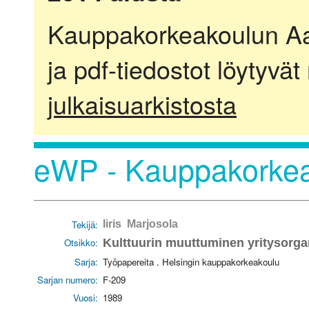
Kauppakorkeakoulun Aalt
ja pdf-tiedostot löytyvät
julkaisuarkistosta
eWP - Kauppakorkea
Tekijä:
Iiris Marjosola
Otsikko:
Kulttuurin muuttuminen yritysorga
Sarja:
Työpapereita . Helsingin kauppakorkeakoulu
Sarjan numero:
F-209
Vuosi:
1989