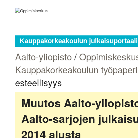
Kauppakorkeakoulun julkaisuportaali
Aalto-yliopisto
/
Oppimiskesku
Kauppakorkeakoulun työpaperi
esteellisyys
Muutos Aalto-yliopis
Aalto-sarjojen julkai
2014 alusta