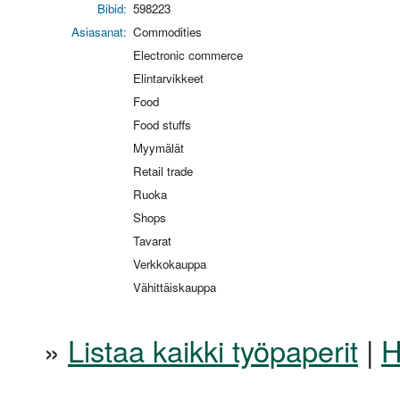
Bibid:
598223
Asiasanat:
Commodities
Electronic commerce
Elintarvikkeet
Food
Food stuffs
Myymälät
Retail trade
Ruoka
Shops
Tavarat
Verkkokauppa
Vähittäiskauppa
»
Listaa kaikki työpaperit
|
H