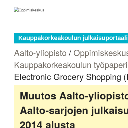
Kauppakorkeakoulun julkaisuportaali
Aalto-yliopisto
/
Oppimiskesku
Kauppakorkeakoulun työpaperi
Electronic Grocery Shopping
Muutos Aalto-yliopis
Aalto-sarjojen julkai
2014 alusta