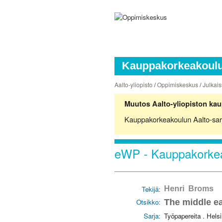
Kauppakorkeakoulun
Aalto-yliopisto
/
Oppimiskeskus
/
Julkais
Muutos Aalto-yliopiston kau
Kauppakorkeakoulun Aalto-sarjoj
eWP - Kauppakorkea
Tekijä:
Henri Broms
Otsikko:
The middle ea
Sarja:
Työpapereita . Hels