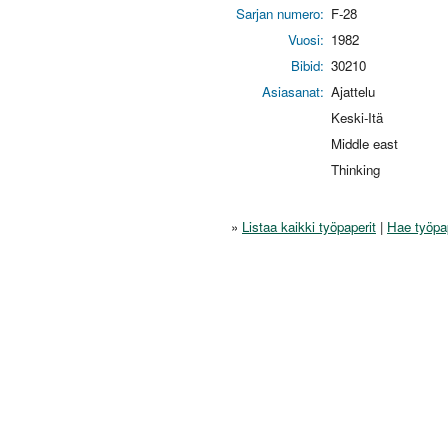
Sarjan numero:
F-28
Vuosi:
1982
Bibid:
30210
Asiasanat:
Ajattelu
Keski-Itä
Middle east
Thinking
»
Listaa kaikki työpaperit
|
Hae työpa