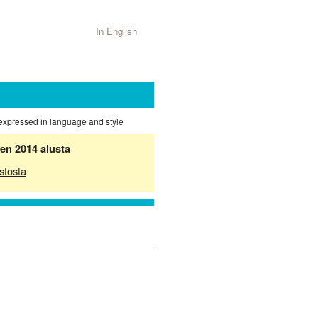
In English
 expressed in language and style
en 2014 alusta
stosta