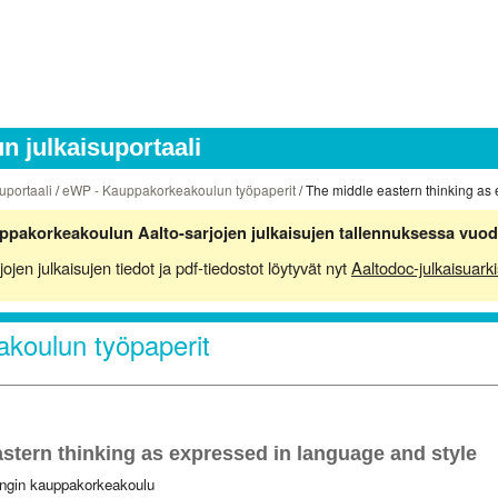
 julkaisuportaali
uportaali
/
eWP - Kauppakorkeakoulun työpaperit
/ The middle eastern thinking as
ppakorkeakoulun Aalto-sarjojen julkaisujen tallennuksessa vuod
en julkaisujen tiedot ja pdf-tiedostot löytyvät nyt
Aaltodoc-julkaisuarki
koulun työpaperit
stern thinking as expressed in language and style
ingin kauppakorkeakoulu