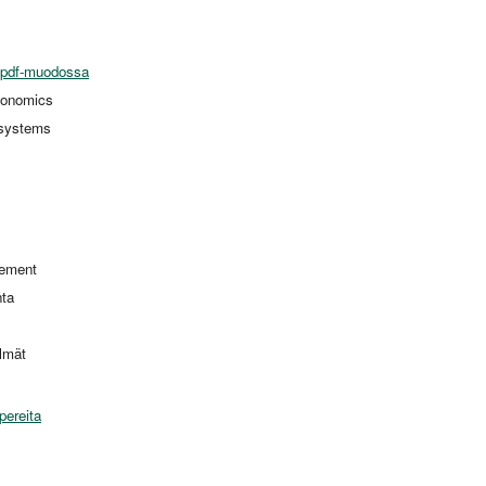
 pdf-muodossa
conomics
 systems
ement
nta
elmät
pereita