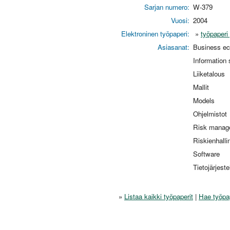
Sarjan numero:
W-379
Vuosi:
2004
Elektroninen työpaperi:
»
työpaperi
Asiasanat:
Business e
Information
Liiketalous
Mallit
Models
Ohjelmistot
Risk manag
Riskienhalli
Software
Tietojärjest
»
Listaa kaikki työpaperit
|
Hae työpa