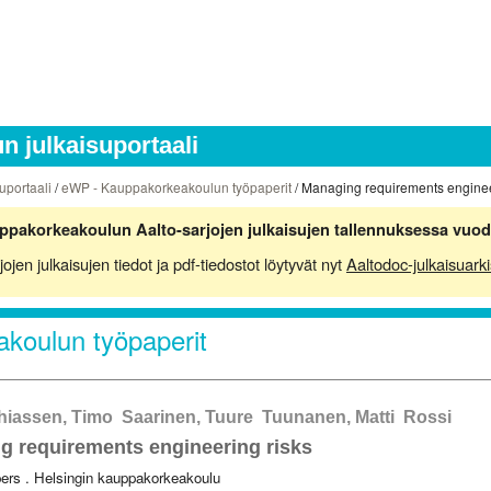
 julkaisuportaali
uportaali
/
eWP - Kauppakorkeakoulun työpaperit
/ Managing requirements enginee
ppakorkeakoulun Aalto-sarjojen julkaisujen tallennuksessa vuod
en julkaisujen tiedot ja pdf-tiedostot löytyvät nyt
Aaltodoc-julkaisuarki
koulun työpaperit
hiassen, Timo Saarinen, Tuure Tuunanen, Matti Rossi
g requirements engineering risks
ers . Helsingin kauppakorkeakoulu