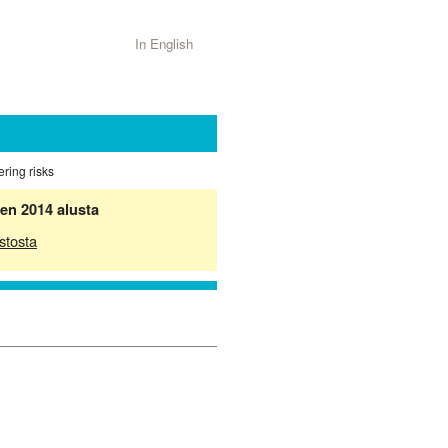
In English
ring risks
en 2014 alusta
stosta