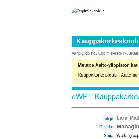
Kauppakorkeakoulun
Aalto-yliopisto
/
Oppimiskeskus
/
Julkais
Muutos Aalto-yliopiston kau
Kauppakorkeakoulun Aalto-sarjoj
eWP - Kauppakorkea
Tekijä:
Lars Mat
Otsikko:
Managin
Sarja:
Working pap