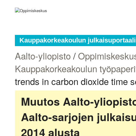
Kauppakorkeakoulun julkaisuportaali
Aalto-yliopisto
/
Oppimiskesku
Kauppakorkeakoulun työpaperi
trends in carbon dioxide time s
Muutos Aalto-yliopis
Aalto-sarjojen julkai
2014 alusta