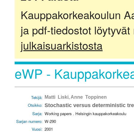
Kauppakorkeakoulun Aalt
ja pdf-tiedostot löytyvät
julkaisuarkistosta
eWP - Kauppakorkea
Tekijä:
Matti Liski, Anne Toppinen
Otsikko:
Stochastic versus deterministic tr
Sarja:
Working papers . Helsingin kauppakorkeakoulu
Sarjan numero:
W-290
Vuosi:
2001