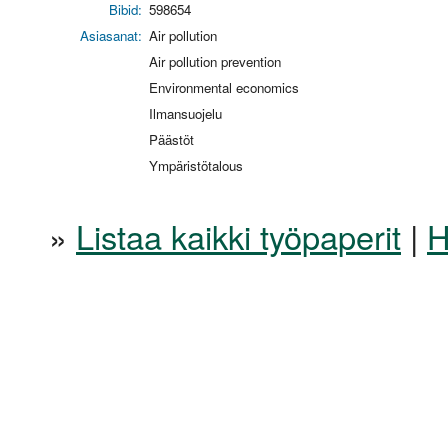
Bibid:
598654
Asiasanat:
Air pollution
Air pollution prevention
Environmental economics
Ilmansuojelu
Päästöt
Ympäristötalous
»
Listaa kaikki työpaperit
|
H