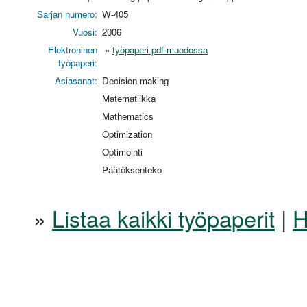
Sarjan numero:
W-405
Vuosi:
2006
Elektroninen
»
työpaperi pdf-muodossa
työpaperi:
Asiasanat:
Decision making
Matematiikka
Mathematics
Optimization
Optimointi
Päätöksenteko
»
Listaa kaikki työpaperit
|
H