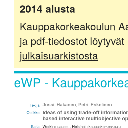
2014 alusta
Kauppakorkeakoulun Aalt
ja pdf-tiedostot löytyvät
julkaisuarkistosta
eWP - Kauppakorkea
Tekijä:
Jussi Hakanen, Petri Eskelinen
Otsikko:
Ideas of using trade-off informatio
based interactive multiobjective op
Sarja:
Working papers . Helsingin kauppakorkeakoulu