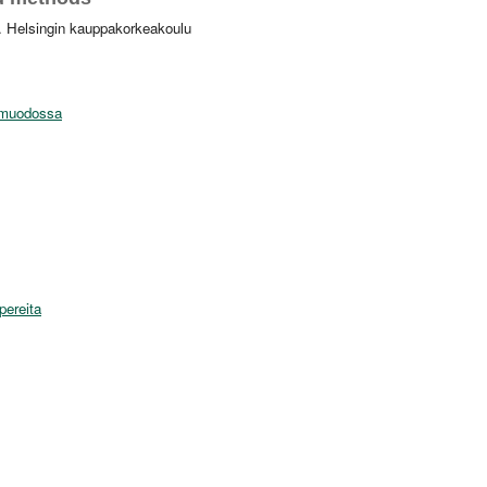
. Helsingin kauppakorkeakoulu
f-muodossa
pereita