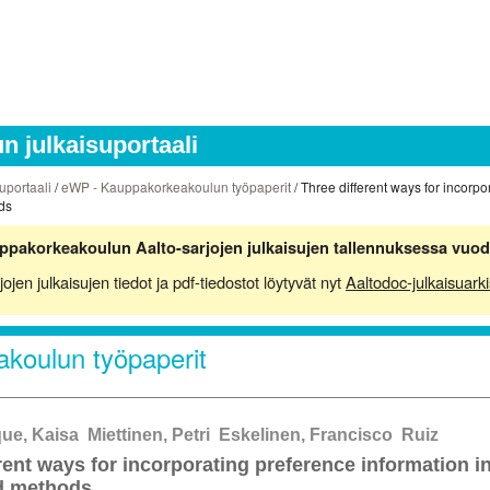
 julkaisuportaali
uportaali
/
eWP - Kauppakorkeakoulun työpaperit
/ Three different ways for incorpo
ds
ppakorkeakoulun Aalto-sarjojen julkaisujen tallennuksessa vuod
en julkaisujen tiedot ja pdf-tiedostot löytyvät nyt
Aaltodoc-julkaisuarki
koulun työpaperit
e, Kaisa Miettinen, Petri Eskelinen, Francisco Ruiz
rent ways for incorporating preference information in
d methods