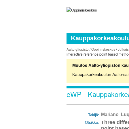
Kauppakorkeakoulun
Aalto-yliopisto
/
Oppimiskeskus
/
Julkais
interactive reference point based metho
Muutos Aalto-yliopiston kau
Kauppakorkeakoulun Aalto-sarjoj
eWP - Kauppakorkea
Tekijä:
Mariano Luqu
Otsikko:
Three diffe
point base