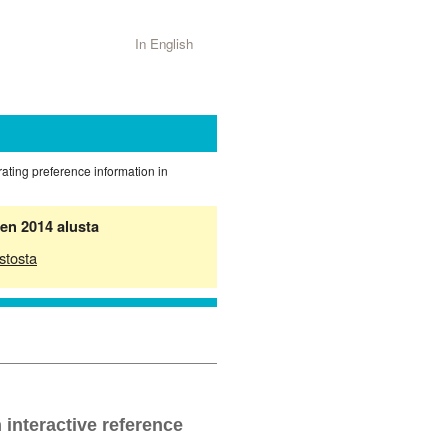
In English
rating preference information in
en 2014 alusta
stosta
 interactive reference