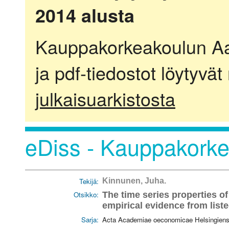
2014 alusta
Kauppakorkeakoulun Aalt
ja pdf-tiedostot löytyvät
julkaisuarkistosta
eDiss - Kauppakorkea
Tekijä:
Kinnunen, Juha.
Otsikko:
The time series properties o
empirical evidence from liste
Sarja:
Acta Academiae oeconomicae Helsingiensi