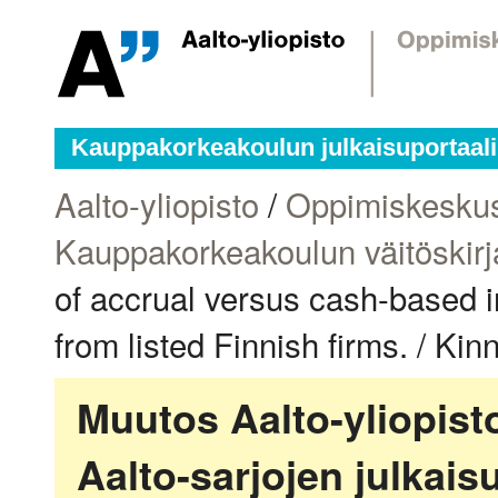
Kauppakorkeakoulun julkaisuportaali
Aalto-yliopisto
/
Oppimiskesku
Kauppakorkeakoulun väitöskirj
of accrual versus cash-based i
from listed Finnish firms. / Ki
Muutos Aalto-yliopis
Aalto-sarjojen julkai