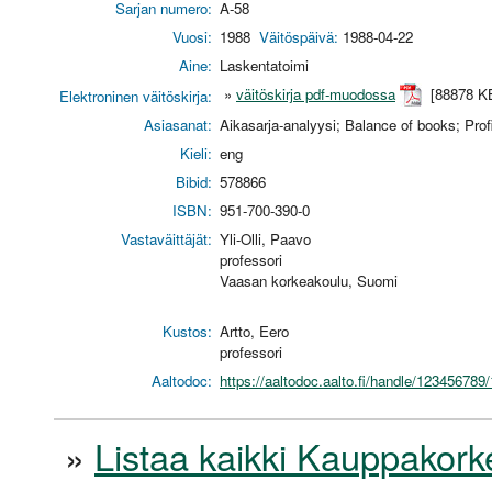
Sarjan numero:
A-58
Vuosi:
1988
Väitöspäivä:
1988-04-22
Aine:
Laskentatoimi
»
väitöskirja pdf-muodossa
[88878 K
Elektroninen väitöskirja:
Asiasanat:
Aikasarja-analyysi; Balance of books; Prof
Kieli:
eng
Bibid:
578866
ISBN:
951-700-390-0
Vastaväittäjät:
Yli-Olli, Paavo
professori
Vaasan korkeakoulu, Suomi
Kustos:
Artto, Eero
professori
Aaltodoc:
https://aaltodoc.aalto.fi/handle/123456789
»
Listaa kaikki Kauppakorke