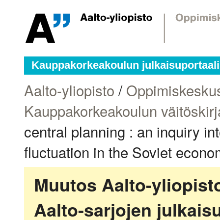
Kauppakorkeakoulun julkaisuportaali
Aalto-yliopisto
/
Oppimiskesku
Kauppakorkeakoulun väitöskirj
central planning : an inquiry in
fluctuation in the Soviet econo
Muutos Aalto-yliopis
Aalto-sarjojen julkai