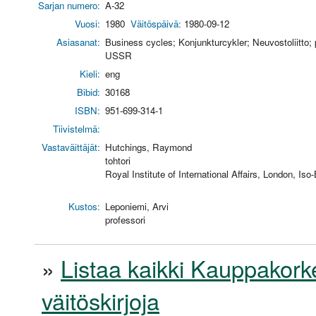
Sarjan numero:
A-32
Vuosi:
1980
Väitöspäivä:
1980-09-12
Asiasanat:
Business cycles; Konjunkturcykler; Neuvostoliitto
USSR
Kieli:
eng
Bibid:
30168
ISBN:
951-699-314-1
Tiivistelmä:
Vastaväittäjät:
Hutchings, Raymond
tohtori
Royal Institute of International Affairs, London, Iso-
Kustos:
Leponiemi, Arvi
professori
»
Listaa kaikki Kauppakorke
väitöskirjoja