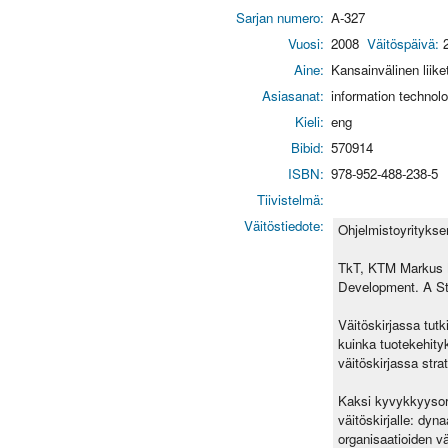
Sarjan numero:
A-327
Vuosi:
2008
Väitöspäivä:
2
Aine:
Kansainvälinen liike
Asiasanat:
information technolo
Kieli:
eng
Bibid:
570914
ISBN:
978-952-488-238-5
Tiivistelmä:
Väitöstiedote:
Ohjelmistoyritykse
TkT, KTM Markus M
Development. A Str
Väitöskirjassa tutk
kuinka tuotekehity
väitöskirjassa str
Kaksi kyvykkyysori
väitöskirjalle: dyn
organisaatioiden v