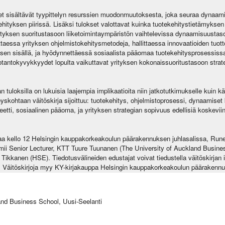
set sisältävät tyypittelyn resurssien muodonmuutoksesta, joka seuraa dynaa
hityksen piirissä. Lisäksi tulokset valottavat kuinka tuotekehitystietämyksen
ityksen suoritustasoon liiketoimintaympäristön vaihtelevissa dynaamisuustaso
taessa yrityksen ohjelmistokehitysmetodeja, hallittaessa innovaatioiden tuotto
yksen sisällä, ja hyödynnettäessä sosiaalista pääomaa tuotekehitysprosessissa
otantokyvykkyydet lopulta vaikuttavat yrityksen kokonaissuoritustasoon strate
n tuloksilla on lukuisia laajempia implikaatioita niin jatkotutkimukselle kuin
steyskohtaan väitöskirja sijoittuu: tuotekehitys, ohjelmistoprosessi, dynaamise
etti, sosiaalinen pääoma, ja yrityksen strategian sopivuus edellisiä koskevii
kaa kello 12 Helsingin kauppakorkeakoulun päärakennuksen juhlasalissa, Run
imii Senior Lecturer, KTT Tuure Tuunanen (The University of Auckland Busine
 Tikkanen (HSE). Tiedotusvälineiden edustajat voivat tiedustella väitöskirjan il
. Väitöskirjoja myy KY-kirjakauppa Helsingin kauppakorkeakoulun päärakenn
and Business School, Uusi-Seelanti