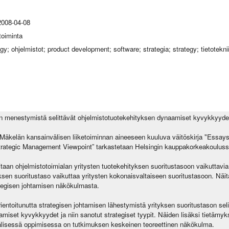
008-04-08
toiminta
gy; ohjelmistot; product development; software; strategia; strategy; tietotekni
n menestymistä selittävät ohjelmistotuotekehityksen dynaamiset kyvykkyydet 
äkelän kansainvälisen liiketoiminnan aineeseen kuuluva väitöskirja "Essay
ategic Management Viewpoint” tarkastetaan Helsingin kauppakorkeakoulussa 
itaan ohjelmistotoimialan yritysten tuotekehityksen suoritustasoon vaikuttavia t
ksen suoritustaso vaikuttaa yritysten kokonaisvaltaiseen suoritustasoon. Näi
ategisen johtamisen näkökulmasta.
entoitunutta strategisen johtamisen lähestymistä yrityksen suoritustason sel
aamiset kyvykkyydet ja niin sanotut strategiset tyypit. Näiden lisäksi tietämy
älisessä oppimisessa on tutkimuksen keskeinen teoreettinen näkökulma.