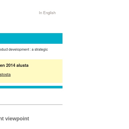
In English
oduct development : a strategic
en 2014 alusta
stosta
nt viewpoint