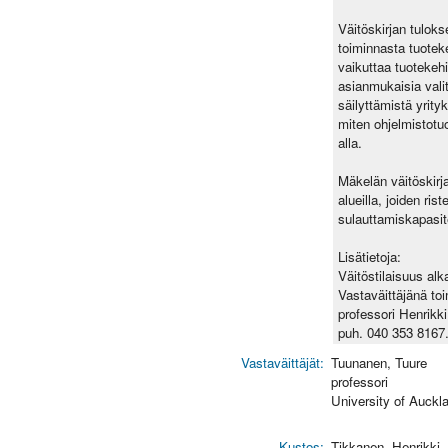
Väitöskirjan tulok
toiminnasta tuoteke
vaikuttaa tuotekeh
asianmukaisia valit
säilyttämistä yrit
miten ohjelmistotu
alla.
Mäkelän väitöskirja
alueilla, joiden ri
sulauttamiskapasite
Lisätietoja:
Väitöstilaisuus al
Vastaväittäjänä to
professori Henrikki
puh. 040 353 8167
Vastaväittäjät:
Tuunanen, Tuure
professori
University of Auckl
Kustos:
Tikkanen, Henrikki