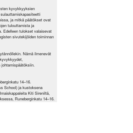
misten kyvykkyyksien
 sulauttamiskapasiteetti
issa, ja mitkä päätökset ovat
jen tulouttamista ja
. Edelleen tulokset valaisevat
gisten sivutekijöiden toiminnan
 käytännöllekin. Nämä ilmenevät
t kyvykkyydet,
n johtamispäätöksiin.
eberginkatu 14–16.
ss School) ja kustoksena
maiskappaleita Kiti Sireniltä,
uksessa, Runeberginkatu 14–16.