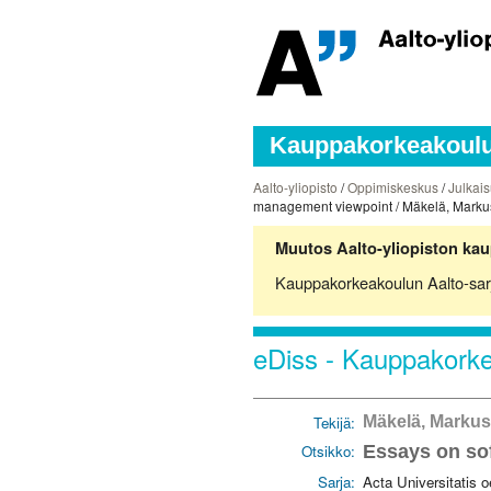
Kauppakorkeakoulun
Aalto-yliopisto
/
Oppimiskeskus
/
Julkais
management viewpoint / Mäkelä, Marku
Muutos Aalto-yliopiston kau
Kauppakorkeakoulun Aalto-sarjoj
eDiss - Kauppakorkea
Tekijä:
Mäkelä, Markus
Otsikko:
Essays on so
Sarja:
Acta Universitatis