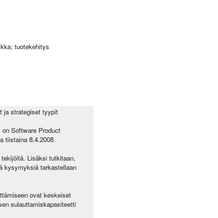
ikka; tuotekehitys
ja strategiset tyypit
s on Software Product
tiistaina 8.4.2008.
ekijöitä. Lisäksi tutkitaan,
tä kysymyksiä tarkastellaan
ittämiseen ovat keskeiset
ksen sulauttamiskapasiteetti