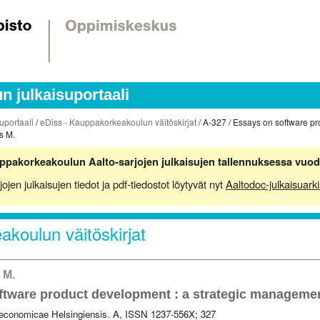
 julkaisuportaali
uportaali
/
eDiss - Kauppakorkeakoulun väitöskirjat
/ A-327 / Essays on software pr
s M.
ppakorkeakoulun Aalto-sarjojen julkaisujen tallennuksessa vuod
en julkaisujen tiedot ja pdf-tiedostot löytyvät nyt
Aaltodoc-julkaisuarki
koulun väitöskirjat
 M.
ftware product development : a strategic manageme
 oeconomicae Helsingiensis. A, ISSN 1237-556X; 327