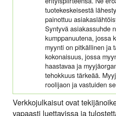
erityispiirteensä. Ne er
tuotekeskeisestä lähes
painottuu asiakaslähtöi
Syntyvä asiakassuhde n
kumppanuutena, jossa ky
myynti on pitkällinen ja 
kokonaisuus, jossa myyn
haastavaa ja myyjäorgan
tehokkuus tärkeää. Myyji
roolijaon ja vastuiden s
Verkkojulkaisut ovat tekijänoik
vapaasti luettavissa ja tulostet