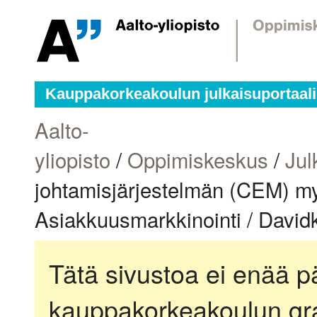
Kauppakorkeakoulun julkaisuportaali
Aalto-
yliopisto
/
Oppimiskeskus
/
Jul
johtamisjärjestelmän (CEM) myyn
Asiakkuusmarkkinointi / David
Tätä sivustoa ei enää pä
kauppakorkeakoulun gra