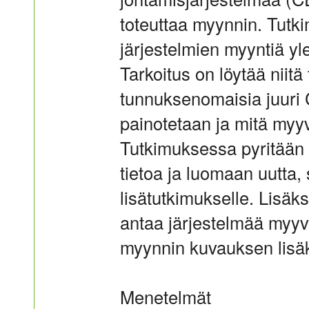
toteuttaa myynnin. Tutk
järjestelmien myyntiä ylei
Tarkoitus on löytää niitä 
tunnuksenomaisia juuri 
painotetaan ja mitä myy
Tutkimuksessa pyritään
tietoa ja luomaan uutta, 
lisätutkimukselle. Lisäks
antaa järjestelmää myyv
myynnin kuvauksen lisäks
Menetelmät