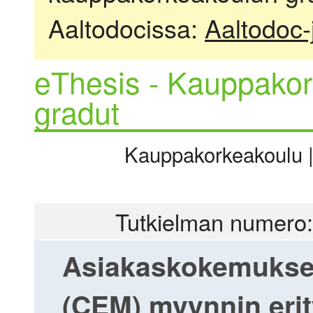
Aaltodocissa:
Aaltodoc-
eThesis - Kauppakor
gradut
Kauppakorkeakoulu | 
Tutkielman numero:
Asiakaskokemuksen
(CEM) myynnin erity