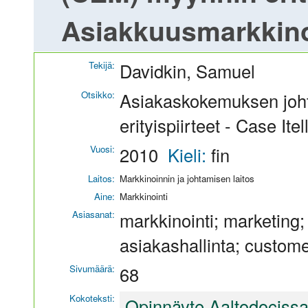
Asiakkuusmarkkino
Tekijä:
Davidkin, Samuel
Otsikko:
Asiakaskokemuksen joh
erityispiirteet - Case It
Vuosi:
2010
Kieli:
fin
Laitos:
Markkinoinnin ja johtamisen laitos
Aine:
Markkinointi
Asiasanat:
markkinointi; marketing;
asiakashallinta; custom
Sivumäärä:
68
Kokoteksti:
Opinnäyte Aaltodociss