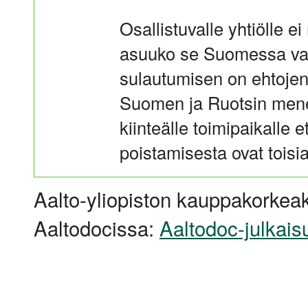
Osallistuvalle yhtiölle ei
asuuko se Suomessa vai 
sulautumisen on ehtojen 
Suomen ja Ruotsin mene
kiinteälle toimipaikalle 
poistamisesta ovat toisi
Aalto-yliopiston kauppakorkeak
Aaltodocissa:
Aaltodoc-julkais