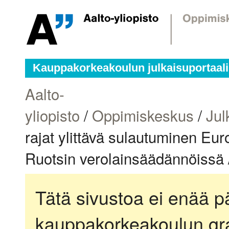
Kauppakorkeakoulun julkaisuportaali
Aalto-
yliopisto
/
Oppimiskeskus
/
Jul
rajat ylittävä sulautuminen Eu
Ruotsin verolainsäädännöissä /
Tätä sivustoa ei enää pä
kauppakorkeakoulun gra