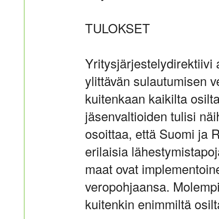
TULOKSET
Yritysjärjestelydirektiivi 
ylittävän sulautumisen v
kuitenkaan kaikilta osilt
jäsenvaltioiden tulisi näi
osoittaa, että Suomi ja R
erilaisia lähestymistapo
maat ovat implementoine
veropohjaansa. Molempi
kuitenkin enimmiltä osil