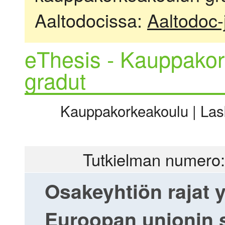
Aaltodocissa:
Aaltodoc-
eThesis - Kauppakor
gradut
Kauppakorkeakoulu | Laske
Tutkielman numero:
Osakeyhtiön rajat 
Euroopan unionin s