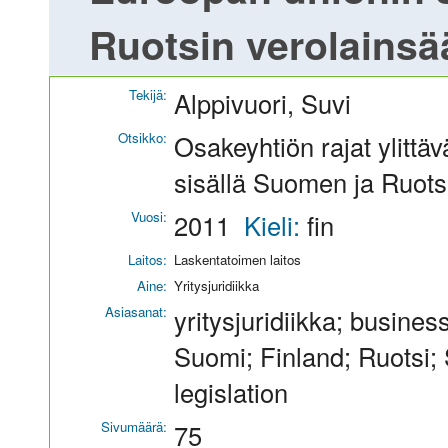
Ruotsin verolains
Tekijä:
Alppivuori, Suvi
Otsikko:
Osakeyhtiön rajat ylitt
sisällä Suomen ja Ruots
Vuosi:
2011
Kieli:
fin
Laitos:
Laskentatoimen laitos
Aine:
Yritysjuridiikka
Asiasanat:
yritysjuridiikka; busines
Suomi; Finland; Ruotsi; 
legislation
Sivumäärä:
75