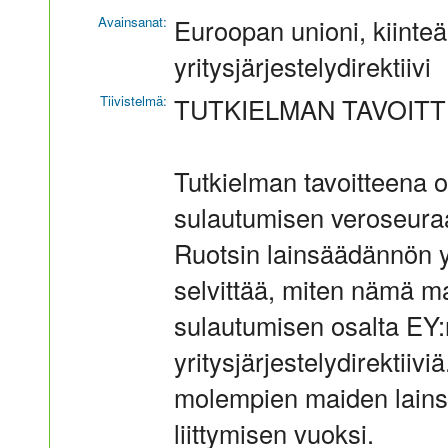
Avainsanat:
Euroopan unioni, kiinteä
yritysjärjestelydirektiivi
Tiivistelmä:
TUTKIELMAN TAVOIT
Tutkielman tavoitteena on
sulautumisen veroseuraa
Ruotsin lainsäädännön y
selvittää, miten nämä ma
sulautumisen osalta EY
yritysjärjestelydirektiivi
molempien maiden lains
liittymisen vuoksi.