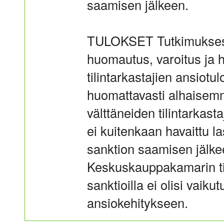
saamisen jälkeen.
TULOKSET Tutkimuksessa 
huomautus, varoitus ja
tilintarkastajien ansiotul
huomattavasti alhaisemm
välttäneiden tilintarkas
ei kuitenkaan havaittu la
sanktion saamisen jälke
Keskuskauppakamarin til
sanktioilla ei olisi vaikut
ansiokehitykseen.