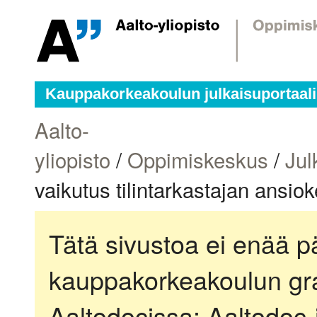
Kauppakorkeakoulun julkaisuportaali
Aalto-
yliopisto
/
Oppimiskeskus
/
Jul
vaikutus tilintarkastajan ansio
Tätä sivustoa ei enää pä
kauppakorkeakoulun gra
Aaltodocissa:
Aaltodoc-