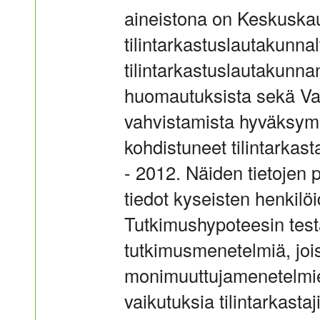
aineistona on Keskusk
tilintarkastuslautakunnal
tilintarkastuslautakunna
huomautuksista sekä Val
vahvistamista hyväksymi
kohdistuneet tilintarkas
- 2012. Näiden tietojen p
tiedot kyseisten henkilöi
Tutkimushypoteesin test
tutkimusmenetelmiä, joiss
monimuuttujamenetelmien
vaikutuksia tilintarkast