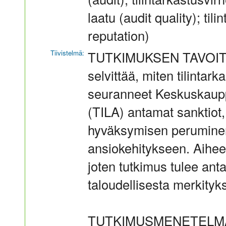
laatu (audit quality); til
reputation)
Tiivistelmä:
TUTKIMUKSEN TAVOITE 
selvittää, miten tilintark
seuranneet Keskuskaupp
(TILA) antamat sanktiot,
hyväksymisen peruminen, 
ansiokehitykseen. Aihees
joten tutkimus tulee ant
taloudellisesta merkityks
TUTKIMUSMENETELMÄ 