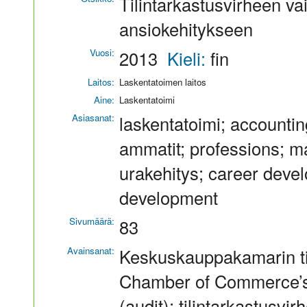
Tilintarkastusvirheen vai
ansiokehitykseen
Vuosi:
2013
Kieli:
fin
Laitos:
Laskentatoimen laitos
Aine:
Laskentatoimi
Asiasanat:
laskentatoimi; accounting
ammatit; professions; mai
urakehitys; career deve
development
Sivumäärä:
83
Avainsanat:
Keskuskauppakamarin til
Chamber of Commerce’s A
(audit); tilintarkastusvir