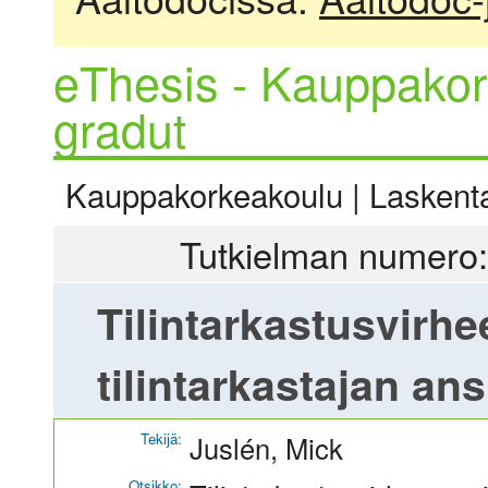
eThesis - Kauppakor
gradut
Kauppakorkeakoulu | Laskentat
Tutkielman numero:
Tilintarkastusvirhe
tilintarkastajan an
Tekijä:
Juslén, Mick
Otsikko: