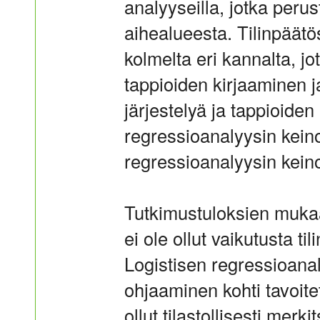
analyyseilla, jotka peru
aihealueesta. Tilinpäätö
kolmelta eri kannalta, jo
tappioiden kirjaaminen 
järjestelyä ja tappioiden
regressioanalyysin kein
regressioanalyysin keino
Tutkimustuloksien mukaa
ei ole ollut vaikutusta t
Logistisen regressioana
ohjaaminen kohti tavoitet
ollut tilastollisesti mer