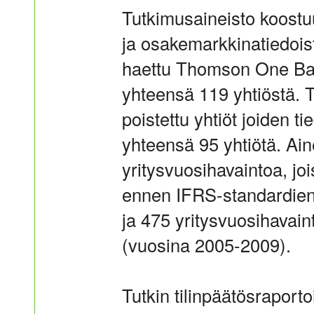
Tutkimusaineisto koostuu
ja osakemarkkinatiedois
haettu Thomson One Bank
yhteensä 119 yhtiöstä. 
poistettu yhtiöt joiden tie
yhteensä 95 yhtiötä. Ain
yritysvuosihavaintoa, jo
ennen IFRS-standardien
ja 475 yritysvuosihavain
(vuosina 2005-2009).
Tutkin tilinpäätösraportoi