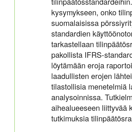
tilinpäätösstandardeihin
kysymykseen, onko tilin
suomalaisissa pörssiyr
standardien käyttöönoto
tarkastellaan tilinpäätö
pakollista IFRS-standard
löytämään eroja raportoi
laadullisten erojen läht
tilastollisia menetelmiä 
analysoinnissa. Tutkiel
aihealueeseen liittyvää k
tutkimuksia tilinpäätösr