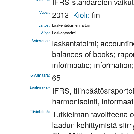
IFRS-standardien vaikutu
Vuosi:
2013
Kieli:
fin
Laitos:
Laskentatoimen laitos
Aine:
Laskentatoimi
Asiasanat:
laskentatoimi; accounting
balances of books; raporti
informaatio; information;
Sivumäärä:
65
Avainsanat:
IFRS, tilinpäätösraportoi
harmonisointi, informaat
Tiivistelmä:
Tutkielman tavoitteena o
laadun kehittymistä siir