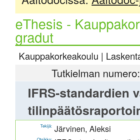
eThesis - Kauppakor
gradut
Kauppakorkeakoulu | Laskentat
Tutkielman numero:
IFRS-standardien v
tilinpäätösraportoi
Tekijä:
Järvinen, Aleksi
Otsikko: