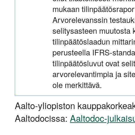
mukaan tilinpäätösraport
Arvorelevanssin testauk
selitysasteen muutosta 
tilinpäätöslaadun mittar
perusteella IFRS-standa
tilinpäätösluvut ovat se
arvorelevantimpia ja si
ole merkittävä.
Aalto-yliopiston kauppakorkeak
Aaltodocissa:
Aaltodoc-julkais