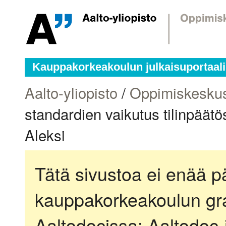
Kauppakorkeakoulun julkaisuportaali
Aalto-yliopisto
/
Oppimiskesku
standardien vaikutus tilinpäätö
Aleksi
Tätä sivustoa ei enää pä
kauppakorkeakoulun gra
Aaltodocissa:
Aaltodoc-