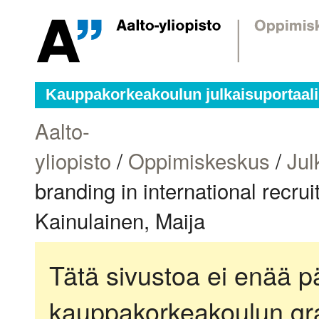
Kauppakorkeakoulun julkaisuportaali
Aalto-
yliopisto
/
Oppimiskeskus
/
Jul
branding in international rec
Kainulainen, Maija
Tätä sivustoa ei enää pä
kauppakorkeakoulun gra