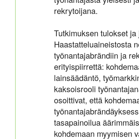
rekrytoijana.
Tutkimuksen tulokset ja
Haastatteluaineistosta n
työnantajabrändiin ja rek
erityispiirrettä: kohdem
lainsäädäntö, työmarkki
kaksoisrooli työnantajan
osoittivat, että kohdema
työnantajabrändäyksessä 
tasapainoilua äärimmäise
kohdemaan myymisen väl