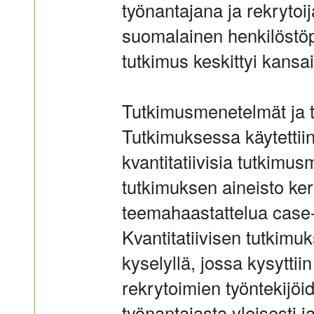
työnantajana ja rekrytoi
suomalainen henkilöstöp
tutkimus keskittyi kansain
Tutkimusmenetelmät ja t
Tutkimuksessa käytettiin 
kvantitatiivisia tutkimus
tutkimuksen aineisto kerä
teemahaastattelua case-
Kvantitatiivisen tutkimu
kyselyllä, jossa kysyttiin
rekrytoimien työntekijö
työnantajasta yleisesti j