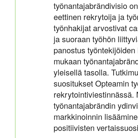
työnantajabrändivisio on 
eettinen rekrytoija ja t
työnhakijat arvostivat c
ja suoraan työhön liitty
panostus työntekijöiden 
mukaan työnantajabrändi
yleisellä tasolla. Tutkim
suositukset Opteamin t
rekrytointiviestinnässä. 
työnantajabrändin ydinvi
markkinoinnin lisääminen
positiivisten vertaissuo