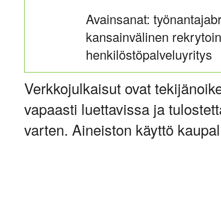
Avainsanat: työnantajab
kansainvälinen rekrytointi
henkilöstöpalveluyritys
Verkkojulkaisut ovat tekijänoik
vapaasti luettavissa ja tulostet
varten. Aineiston käyttö kaupalli