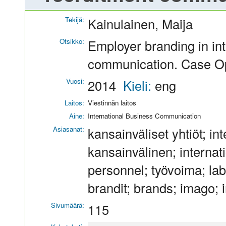
Tekijä:
Kainulainen, Maija
Otsikko:
Employer branding in int
communication. Case 
Vuosi:
2014
Kieli:
eng
Laitos:
Viestinnän laitos
Aine:
International Business Communication
Asiasanat:
kansainväliset yhtiöt; i
kansainvälinen; internati
personnel; työvoima; labo
brandit; brands; imago;
Sivumäärä:
115