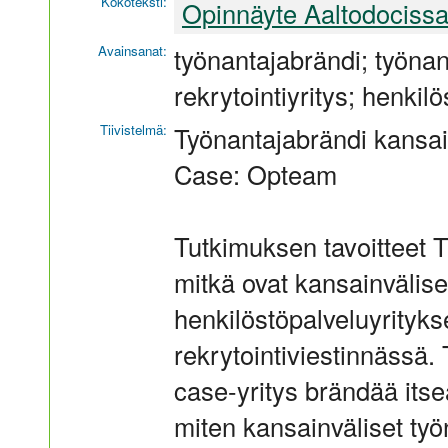
Kokoteksti:
Opinnäyte Aaltodociss
Avainsanat:
työnantajabrändi; työnan
rekrytointiyritys; henkil
Tiivistelmä:
Työnantajabrändi kansain
Case: Opteam
Tutkimuksen tavoitteet T
mitkä ovat kansainvälise
henkilöstöpalveluyrityks
rekrytointiviestinnässä. 
case-yritys brändää itse
miten kansainväliset työ