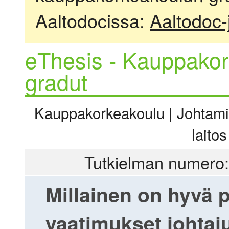
Aaltodocissa:
Aaltodoc-
eThesis - Kauppakor
gradut
Kauppakorkeakoulu | Johtamis
laito
Tutkielman numero:
Millainen on hyvä 
vaatimukset johtaj