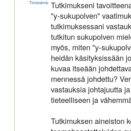
Tiivistelmä:
Tutkimukseni tavoitteena
"y-sukupolven" vaatimuks
tutkimuksessani vastauk
tutkitun sukupolven miel
myös, miten "y-sukupol
heidän käsityksissään j
kuvaa itseään johdettav
mennessä johdettu? Ver
vastauksia johtajuutta j
tieteelliseen ja vähemmän
Tutkimuksen aineiston k