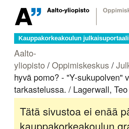
Kauppakorkeakoulun julkaisuportaali
Aalto-
yliopisto
/
Oppimiskeskus
/
Jul
hyvä pomo? - "Y-sukupolven" v
tarkastelussa. / Lagerwall, Teo
Tätä sivustoa ei enää pä
kauppakorkeakoulun gra