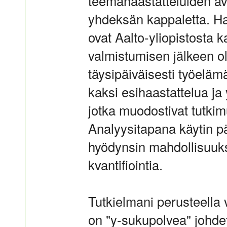
teemahaastatteluiden avu
yhdeksän kappaletta. Ha
ovat Aalto-yliopistosta 
valmistumisen jälkeen o
täysipäiväisesti työeläm
kaksi esihaastattelua ja
jotka muodostivat tutki
Analyysitapana käytin p
hyödynsin mahdollisuuk
kvantifiointia.
Tutkielmani perusteella
on "y-sukupolvea" johdet