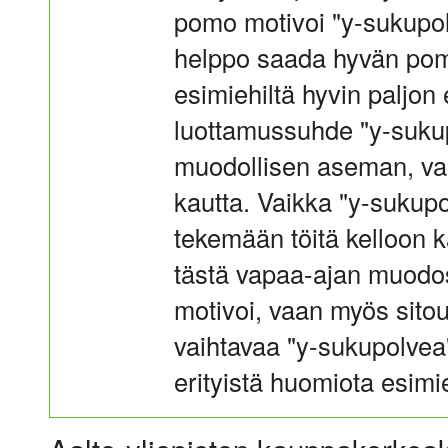
pomo motivoi "y-sukupol
helppo saada hyvän pomon
esimiehiltä hyvin paljon 
luottamussuhde "y-sukup
muodollisen aseman, va
kautta. Vaikka "y-sukupol
tekemään töitä kelloon k
tästä vapaa-ajan muodo
motivoi, vaan myös sitou
vaihtavaa "y-sukupolvea",
erityistä huomiota esimi