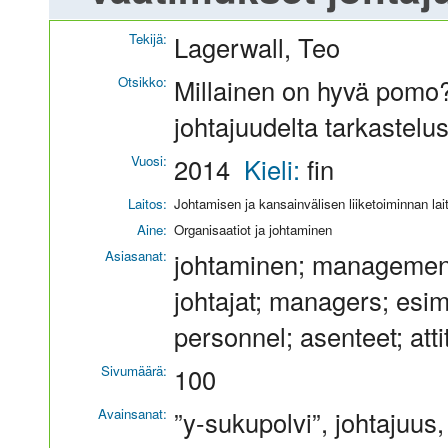
Tekijä:
Lagerwall, Teo
Otsikko:
Millainen on hyvä pomo?
johtajuudelta tarkastelu
Vuosi:
2014
Kieli:
fin
Laitos:
Johtamisen ja kansainvälisen liiketoiminnan lai
Aine:
Organisaatiot ja johtaminen
Asiasanat:
johtaminen; management;
johtajat; managers; esim
personnel; asenteet; atti
Sivumäärä:
100
Avainsanat:
”y-sukupolvi”, johtajuu