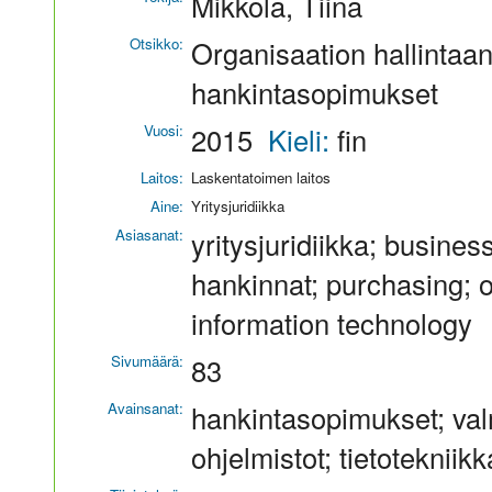
Mikkola, Tiina
Otsikko:
Organisaation hallintaan
hankintasopimukset
Vuosi:
2015
Kieli:
fin
Laitos:
Laskentatoimen laitos
Aine:
Yritysjuridiikka
Asiasanat:
yritysjuridiikka; busine
hankinnat; purchasing; oh
information technology
Sivumäärä:
83
Avainsanat:
hankintasopimukset; val
ohjelmistot; tietotekniik