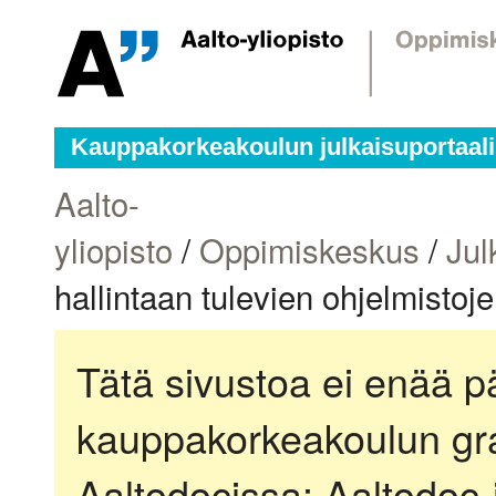
Kauppakorkeakoulun julkaisuportaali
Aalto-
yliopisto
/
Oppimiskeskus
/
Jul
hallintaan tulevien ohjelmistoj
Tätä sivustoa ei enää pä
kauppakorkeakoulun gra
Aaltodocissa:
Aaltodoc-