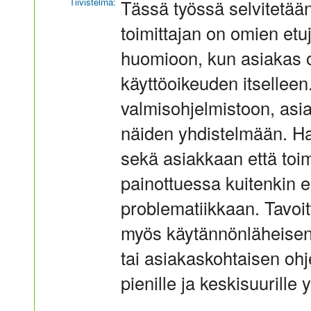
Tiivistelmä:
Tässä työssä selvitetään
toimittajan on omien etu
huomioon, kun asiakas o
käyttöoikeuden itselleen.
valmisohjelmistoon, asi
näiden yhdistelmään. Ha
sekä asiakkaan että toi
painottuessa kuitenkin
problematiikkaan. Tavoitt
myös käytännönläheisen
tai asiakaskohtaisen ohj
pienille ja keskisuurille y