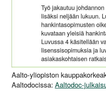
Työ jakautuu johdannon 
lisäksi neljään lukuun. 
hankintasopimusten oike
kuvataan yleisiä hankint
Luvussa 4 käsitellään va
lisenssisopimuksia ja l
asiakaskohtaisen ratkai
Aalto-yliopiston kauppakorkeak
Aaltodocissa:
Aaltodoc-julkais