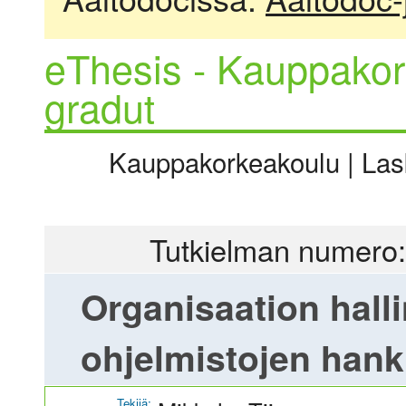
eThesis - Kauppakor
gradut
Kauppakorkeakoulu | Laske
Tutkielman numero:
Organisaation halli
ohjelmistojen han
Tekijä: