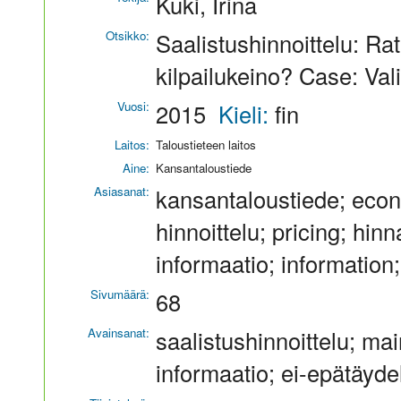
Kuki, Irina
Otsikko:
Saalistushinnoittelu: Ra
kilpailukeino? Case: Val
Vuosi:
2015
Kieli:
fin
Laitos:
Taloustieteen laitos
Aine:
Kansantaloustiede
Asiasanat:
kansantaloustiede; econo
hinnoittelu; pricing; hinn
informaatio; information; 
Sivumäärä:
68
Avainsanat:
saalistushinnoittelu; mai
informaatio; ei-epätäydel