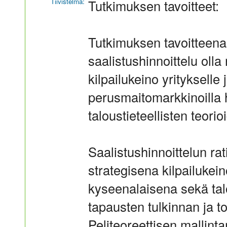
Tiivistelmä:
Tutkimuksen tavoitteet:
Tutkimuksen tavoitteena 
saalistushinnoittelu olla
kilpailukeino yritykselle
perusmaitomarkkinoilla h
taloustieteellisten teori
Saalistushinnoittelun rat
strategisena kilpailukei
kyseenalaisena sekä talo
tapausten tulkinnan ja 
Peliteoreettisen mallint