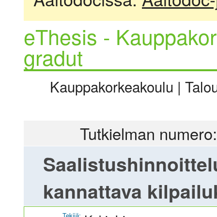
eThesis - Kauppakor
gradut
Kauppakorkeakoulu | Talous
Tutkielman numero:
Saalistushinnoittel
kannattava kilpailu
Tekijä: