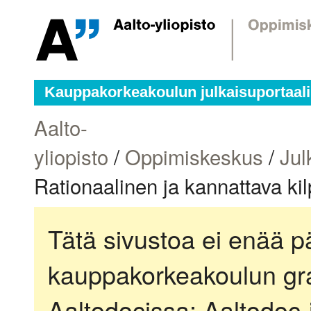
Kauppakorkeakoulun julkaisuportaali
Aalto-
yliopisto
/
Oppimiskeskus
/
Jul
Rationaalinen ja kannattava kil
Tätä sivustoa ei enää pä
kauppakorkeakoulun gra
Aaltodocissa:
Aaltodoc-