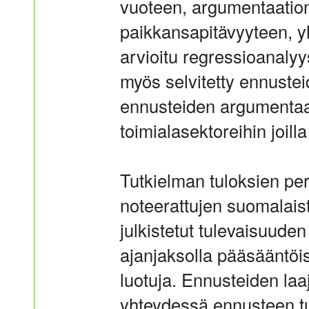
vuoteen, argumentaatio
paikkansapitävyyteen, yh
arvioitu regressioanalyy
myös selvitetty ennuste
ennusteiden argumentaa
toimialasektoreihin joilla
Tutkielman tuloksien pe
noteerattujen suomalais
julkistetut tulevaisuude
ajanjaksolla pääsääntöis
luotuja. Ennusteiden laaj
yhteydessä ennusteen tu