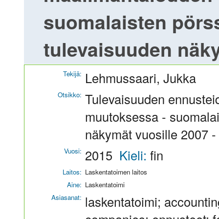
suomalaisten pörss
tulevaisuuden näky
Tekijä:
Lehmussaari, Jukka
Otsikko:
Tulevaisuuden ennustei
muutoksessa - suomalais
näkymät vuosille 2007 -
Vuosi:
2015
Kieli:
fin
Laitos:
Laskentatoimen laitos
Aine:
Laskentatoimi
Asiasanat:
laskentatoimi; accountin