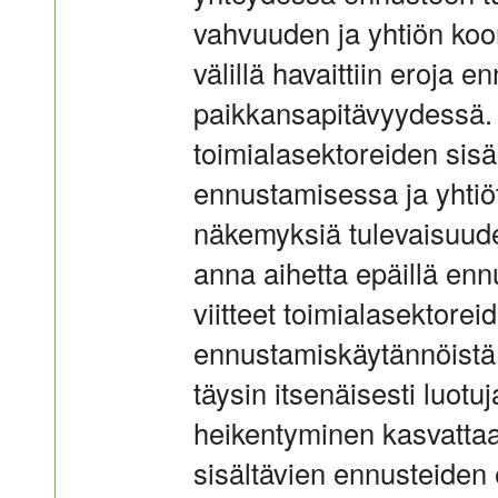
vahvuuden ja yhtiön koo
välillä havaittiin eroja 
paikkansapitävyydessä. Tu
toimialasektoreiden sisä
ennustamisessa ja yhtiöt
näkemyksiä tulevaisuudes
anna aihetta epäillä ennu
viitteet toimialasektorei
ennustamiskäytännöistä p
täysin itsenäisesti luot
heikentyminen kasvattaa
sisältävien ennusteiden 