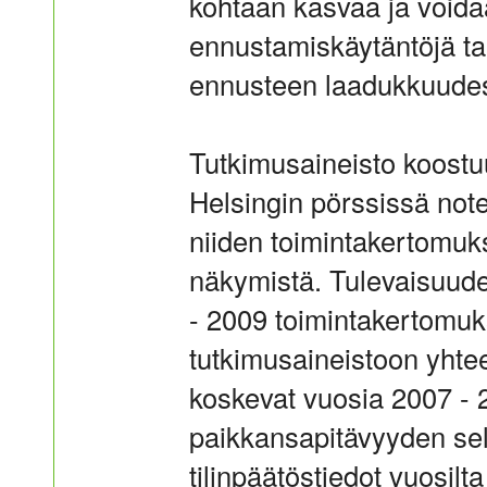
kohtaan kasvaa ja voida
ennustamiskäytäntöjä ta
ennusteen laadukkuudes
Tutkimusaineisto koos
Helsingin pörssissä note
niiden toimintakertomuks
näkymistä. Tulevaisuud
- 2009 toimintakertomuksi
tutkimusaineistoon yhte
koskevat vuosia 2007 -
paikkansapitävyyden sel
tilinpäätöstiedot vuosil