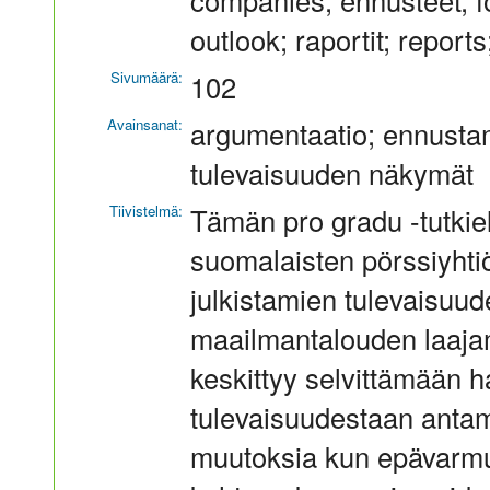
companies; ennusteet; f
outlook; raportit; repor
Sivumäärä:
102
Avainsanat:
argumentaatio; ennusta
tulevaisuuden näkymät
Tiivistelmä:
Tämän pro gradu -tutkiel
suomalaisten pörssiyhti
julkistamien tulevaisuud
maailmantalouden laaja
keskittyy selvittämään h
tulevaisuudestaan anta
muutoksia kun epävarmu