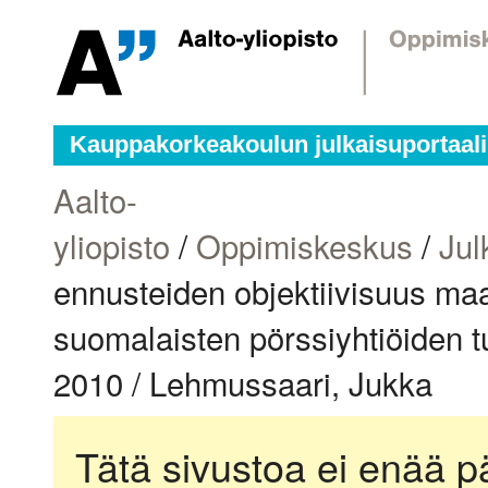
Kauppakorkeakoulun julkaisuportaali
Aalto-
yliopisto
/
Oppimiskeskus
/
Jul
ennusteiden objektiivisuus m
suomalaisten pörssiyhtiöiden 
2010 / Lehmussaari, Jukka
Tätä sivustoa ei enää pä