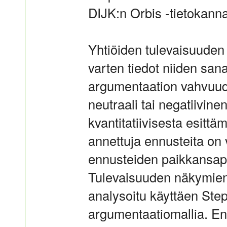
DIJK:n Orbis -tietokanna
Yhtiöiden tulevaisuuden 
varten tiedot niiden sa
argumentaation vahvuude
neutraali tai negatiivinen
kvantitatiivisesta esitt
annettuja ennusteita o
ennusteiden paikkansapi
Tulevaisuuden näkymien
analysoitu käyttäen Ste
argumentaatiomallia. En