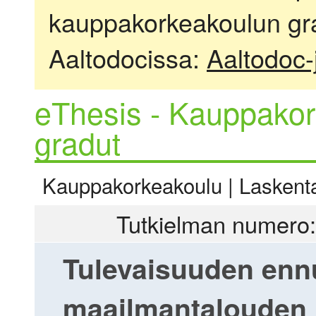
kauppakorkeakoulun gra
Aaltodocissa:
Aaltodoc-
eThesis - Kauppakor
gradut
Kauppakorkeakoulu | Laskentat
Tutkielman numero:
Tulevaisuuden ennu
maailmantalouden 