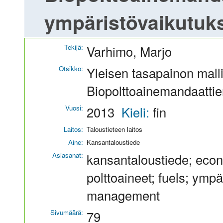
ympäristövaikutuk
Tekijä:
Varhimo, Marjo
Otsikko:
Yleisen tasapainon malli
Biopolttoainemandaattie
Vuosi:
2013
Kieli:
fin
Laitos:
Taloustieteen laitos
Aine:
Kansantaloustiede
Asiasanat:
kansantaloustiede; econ
polttoaineet; fuels; ymp
management
Sivumäärä:
79