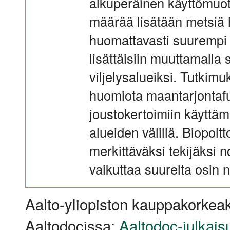
alkuperäinen käyttömuoto
määrää lisätään metsiä 
huomattavasti suurempi 
lisättäisiin muuttamalla 
viljelysalueiksi. Tutkimuk
huomiota maantarjontaf
joustokertoimiin käyttä
alueiden välillä. Biopol
merkittäväksi tekijäksi 
vaikuttaa suurelta osin 
Aalto-yliopiston kauppakorkeak
Aaltodocissa:
Aaltodoc-julkais