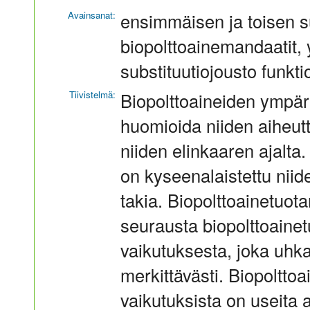
Avainsanat:
ensimmäisen ja toisen s
biopolttoainemandaatit, 
substituutiojousto funkti
Tiivistelmä:
Biopolttoaineiden ympäri
huomioida niiden aiheu
niiden elinkaaren ajalta
on kyseenalaistettu nii
takia. Biopolttoainetuot
seurausta biopolttoaine
vaikutuksesta, joka uhka
merkittävästi. Biopoltt
vaikutuksista on useita 