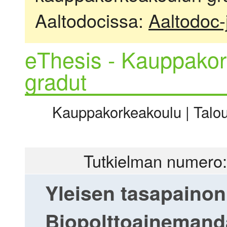
Aaltodocissa:
Aaltodoc-
eThesis - Kauppakor
gradut
Kauppakorkeakoulu | Talous
Tutkielman numero:
Yleisen tasapainon 
Biopolttoainemand