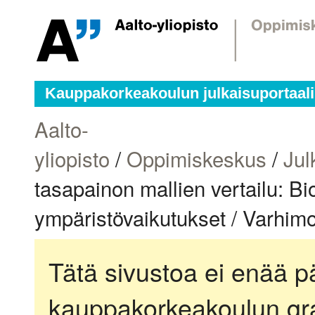
Kauppakorkeakoulun julkaisuportaali
Aalto-
yliopisto
/
Oppimiskeskus
/
Jul
tasapainon mallien vertailu: B
ympäristövaikutukset / Varhimo
Tätä sivustoa ei enää pä
kauppakorkeakoulun gra