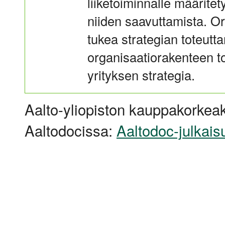
liiketoiminnalle määritet
niiden saavuttamista. O
tukea strategian toteutta
organisaatiorakenteen toi
yrityksen strategia.
Aalto-yliopiston kauppakorkeak
Aaltodocissa:
Aaltodoc-julkais