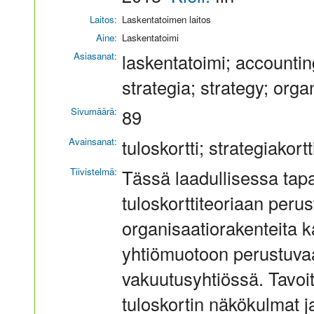
Laitos:
Laskentatoimen laitos
Aine:
Laskentatoimi
Asiasanat:
laskentatoimi; accountin
strategia; strategy; orga
Sivumäärä:
89
Avainsanat:
tuloskortti; strategiakor
Tiivistelmä:
Tässä laadullisessa tap
tuloskorttiteoriaan perus
organisaatiorakenteita 
yhtiömuotoon perustuvaa
vakuutusyhtiössä. Tavoitt
tuloskortin näkökulmat ja