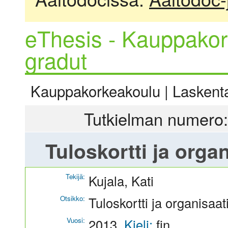
eThesis - Kauppakor
gradut
Kauppakorkeakoulu | Laskentat
Tutkielman numero:
Tuloskortti ja orga
Tekijä:
Kujala, Kati
Otsikko:
Tuloskortti ja organisaa
Vuosi:
2013
Kieli:
fin