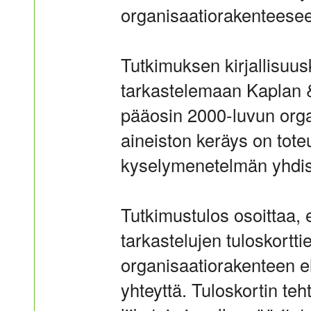
organisaatiorakenteese
Tutkimuksen kirjallisuu
tarkastelemaan Kaplan & 
pääosin 2000-luvun organ
aineiston keräys on toteu
kyselymenetelmän yhdis
Tutkimustulos osoittaa, 
tarkastelujen tuloskortt
organisaatiorakenteen ele
yhteyttä. Tuloskortin teh