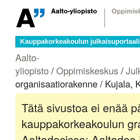
Kauppakorkeakoulun julkaisuportaali
Aalto-
yliopisto
/
Oppimiskeskus
/
Jul
organisaatiorakenne / Kujala, K
Tätä sivustoa ei enää pä
kauppakorkeakoulun gra
Aaltodocissa:
Aaltodoc-