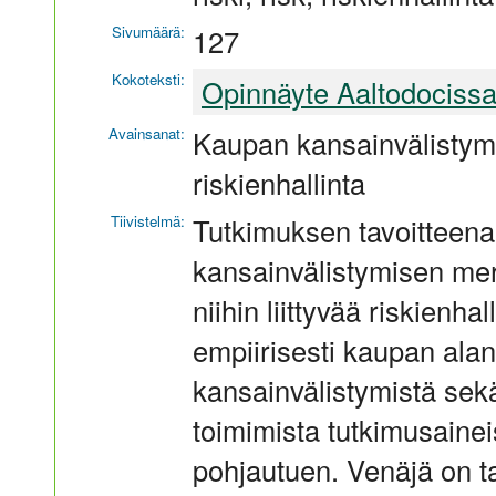
Sivumäärä:
127
Kokoteksti:
Opinnäyte Aaltodociss
Avainsanat:
Kaupan kansainvälistymi
riskienhallinta
Tiivistelmä:
Tutkimuksen tavoitteena
kansainvälistymisen merk
niihin liittyvää riskienha
empiirisesti kaupan alan
kansainvälistymistä sek
toimimista tutkimusaine
pohjautuen. Venäjä on ta