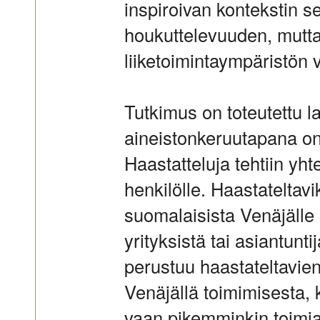
inspiroivan kontekstin s
houkuttelevuuden, mutta 
liiketoimintaympäristön 
Tutkimus on toteutettu la
aineistonkeruutapana on
Haastatteluja tehtiin yht
henkilölle. Haastateltavik
suomalaisista Venäjälle 
yrityksistä tai asiantunt
perustuu haastateltavie
Venäjällä toimimisesta, 
vaan pikemminkin toimia