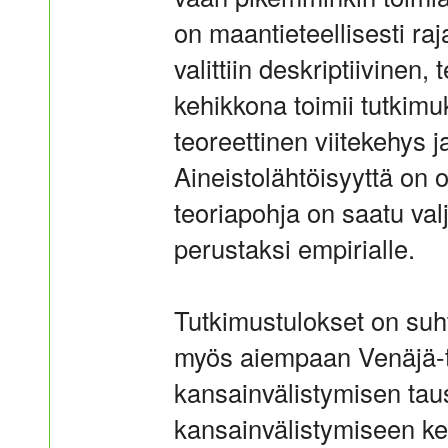
on maantieteellisesti raj
valittiin deskriptiivinen
kehikkona toimii tutkimu
teoreettinen viitekehys 
Aineistolähtöisyyttä on o
teoriapohja on saatu val
perustaksi empirialle.
Tutkimustulokset on suht
myös aiempaan Venäjä-t
kansainvälistymisen taust
kansainvälistymiseen kes