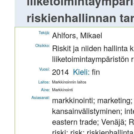
liiketoimintaympäri
riskienhallinnan ta
Tekijä:
Ahlfors, Mikael
Otsikko:
Riskit ja niiden hallint
liiketoimintaympäristön r
Vuosi:
2014
Kieli:
fin
Laitos:
Markkinoinnin laitos
Aine:
Markkinointi
Asiasanat:
markkinointi; marketing
kansainvälistyminen; int
eastern trade; Venäjä; 
riski; risk; riskienhalli