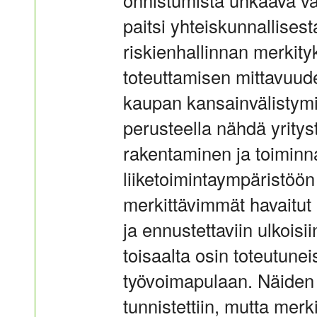
onnistumista uhkaava va
paitsi yhteiskunnallises
riskienhallinnan merkity
toteuttamisen mittavuude
kaupan kansainvälistymi
perusteella nähdä yritys
rakentaminen ja toimin
liiketoimintaympäristöö
merkittävimmät havaitut ris
ja ennustettaviin ulkoisii
toisaalta osin toteutuneis
työvoimapulaan. Näiden r
tunnistettiin, mutta merk