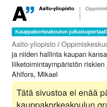
Kauppakorkeakoulun julkaisuportaali
Aalto-yliopisto
/
Oppimiskesku
ja niiden hallinta kaupan kans
liiketoimintaympäristön riskien 
Ahlfors, Mikael
Tätä sivustoa ei enää pä
kauppakorkeakoulun gra